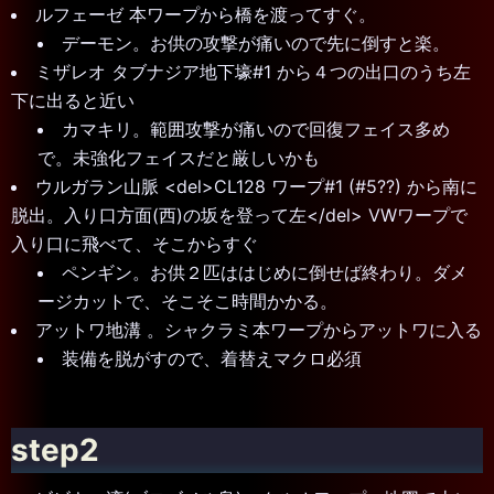
ルフェーゼ 本ワープから橋を渡ってすぐ。
デーモン。お供の攻撃が痛いので先に倒すと楽。
ミザレオ タブナジア地下壕#1 から４つの出口のうち左
下に出ると近い
カマキリ。範囲攻撃が痛いので回復フェイス多め
で。未強化フェイスだと厳しいかも
ウルガラン山脈 <del>CL128 ワープ#1 (#5??) から南に
脱出。入り口方面(西)の坂を登って左</del> VWワープで
入り口に飛べて、そこからすぐ
ペンギン。お供２匹ははじめに倒せば終わり。ダメ
ージカットで、そこそこ時間かかる。
アットワ地溝 。シャクラミ本ワープからアットワに入る
装備を脱がすので、着替えマクロ必須
step2