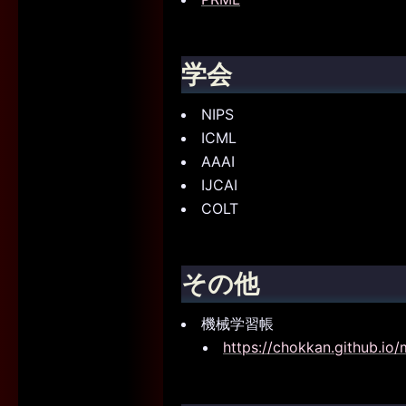
学会
NIPS
ICML
AAAI
IJCAI
COLT
その他
機械学習帳
https://chokkan.github.io/