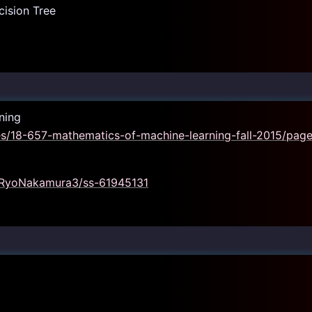
cision Tree
ning
es/18-657-mathematics-of-machine-learning-fall-2015/page
t/RyoNakamura3/ss-61945131