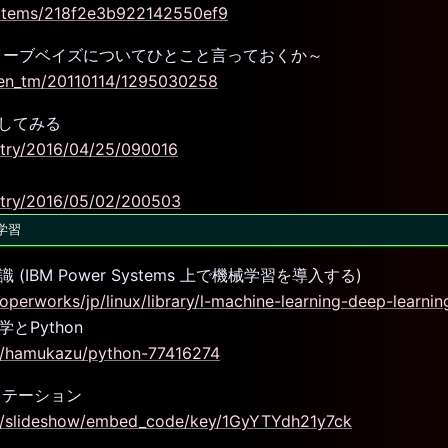
1/items/218f2e3b922142550ef9
イーブベイズについてひとこと言っておくか～
izen_tm/20110114/1295030258
強してみる
entry/2016/04/25/090016
/entry/2016/05/02/200503
学習
BM Power Systems 上で機械学習を導入する)
perworks/jp/linux/library/l-machine-learning-deep-learning
Python
et/hamukazu/python-77416274
ノテーション
et/slideshow/embed_code/key/1GyYTYdh21y7ck