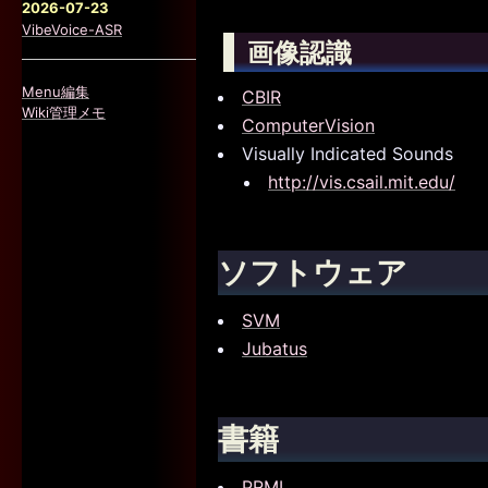
2026-07-23
VibeVoice-ASR
画像認識
Menu編集
CBIR
Wiki管理メモ
ComputerVision
Visually Indicated Sounds
http://vis.csail.mit.edu/
ソフトウェア
SVM
Jubatus
書籍
PRML