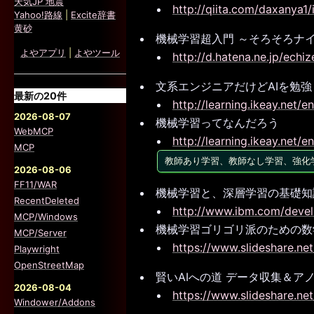
天気JP 地震
http://qiita.com/daxanya
Yahoo!路線
|
Excite辞書
黄砂
機械学習超入門 ～そろそろナ
よやアプリ
|
よやツール
http://d.hatena.ne.jp/ech
文系エンジニアだけどAIを勉
最新の20件
http://learning.ikeay.net/
2026-08-07
機械学習ってなんだろう
WebMCP
http://learning.ikeay.net
MCP
教師あり学習、教師なし学習、強化
2026-08-06
FF11/WAR
機械学習と、深層学習の基礎知識 (I
RecentDeleted
http://www.ibm.com/develo
MCP/Windows
機械学習ゴリゴリ派のための数学と
MCP/Server
https://www.slideshare.n
Playwright
OpenStreetMap
賢いAIへの道 データ収集＆ア
2026-08-04
https://www.slideshare.n
Windower/Addons