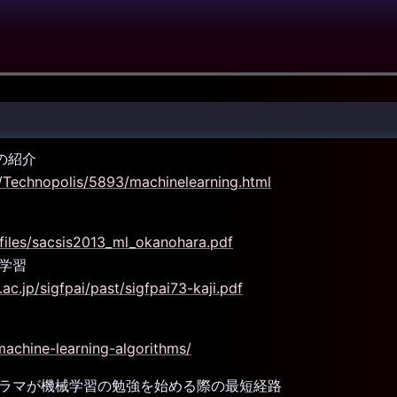
) の紹介
p/Technopolis/5893/machinelearning.html
/files/sacsis2013_ml_okanohara.pdf
学習
.ac.jp/sigfpai/past/sigfpai73-kaji.pdf
machine-learning-algorithms/
ラマが機械学習の勉強を始める際の最短経路