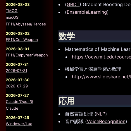
(
GBDT
) Gradient Boosting De
2026-08-03
TMOG
(
EnsembleLearning
)
macOS
FF11/Abyssea/Heroes
2026-08-02
数学
FF11/CoinWeapon
Mathematics of Machine Lear
2026-08-01
FF11/EmpyreanWeapon
https://ocw.mit.edu/cours
2026-07-31
機械学習と深層学習の数理
2026-07-31
http://www.slideshare.ne
2026-07-30
2026-07-29
2026-07-27
応用
Claude/Opus/5
Claude
自然言語処理 (
NLP
)
2026-07-25
音声認識 (
VoiceRecognition
)
Windower/Lua