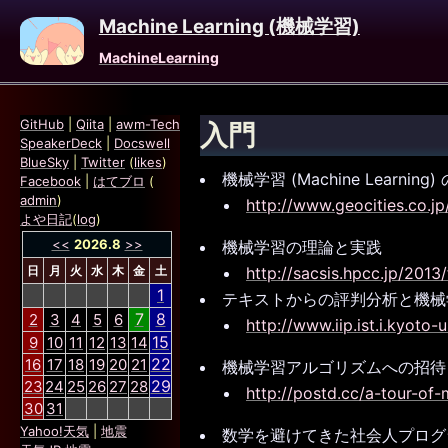
Machine Learning (機械学習)
MachineLearning
GitHub
|
Qiita
|
awm-Tech
入門
SpeakerDeck
|
Docswell
BlueSky
|
Twitter
(
likes
)
機械学習 (Machine Learning
Facebook
|
はてブロ
(
admin
)
http://www.geocities.co.j
よや日記
(
log
)
<<
2026.8
>>
機械学習の理論と実践
日
月
火
水
木
金
土
http://sacsis.hpcc.jp/2013
1
テキストからの評判分析と機械
7
8
2
3
4
5
6
http://www.iip.ist.i.kyoto-u
15
9
10
11
12
13
14
22
16
17
18
19
20
21
機械学習アルゴリズムへの招待
29
23
24
25
26
27
28
http://postd.cc/a-tour-of-
30
31
Yahoo!天気
|
地震
数学を避けてきた社会人プログ