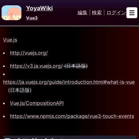
YoyaWiki
編集
|
検索
|
ログイン
Vue3
Vue.js
http://vuejs.org/
https://v3.ja.vuejs.org/
(日本語版)
https://ja.vuejs.org/guide/introduction.html#what-is-vue
(日本語版)
Vue.js/CompositionAPI
https://www.npmjs.com/package/vue3-touch-events