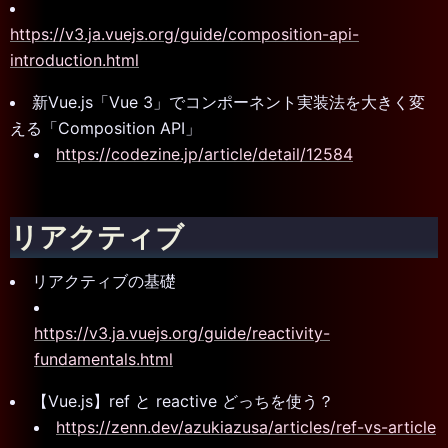
https://v3.ja.vuejs.org/guide/composition-api-
introduction.html
新Vue.js「Vue 3」でコンポーネント実装法を大きく変
える「Composition API」
https://codezine.jp/article/detail/12584
リアクティブ
リアクティブの基礎
https://v3.ja.vuejs.org/guide/reactivity-
fundamentals.html
【Vue.js】ref と reactive どっちを使う？
https://zenn.dev/azukiazusa/articles/ref-vs-article