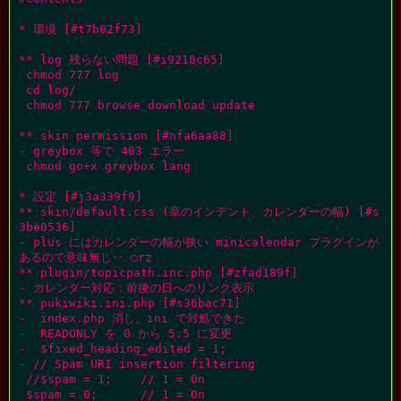
* 環境 [#t7b02f73]

** log 残らない問題 [#i9218c65]

 chmod 777 log

 cd log/

 chmod 777 browse download update

** skin permission [#nfa6aa88]

- greybox 等で 403 エラー

 chmod go+x greybox lang

* 設定 [#j3a339f9]

** skin/default.css (章のインデント、カレンダーの幅) [#s
3be0536]

- plus にはカレンダーの幅が狭い minicalendar プラグインが
あるので意味無し‥ ○rz

** plugin/topicpath.inc.php [#zfad189f]

- カレンダー対応：前後の日へのリンク表示

** pukiwiki.ini.php [#s36bac71]

-  index.php 消し。ini で対処できた

-  READONLY を 0 から 5.5 に変更

-  $fixed_heading_edited = 1;

- // Spam URI insertion filtering

 //$spam = 1;    // 1 = On

 $spam = 0;      // 1 = On
