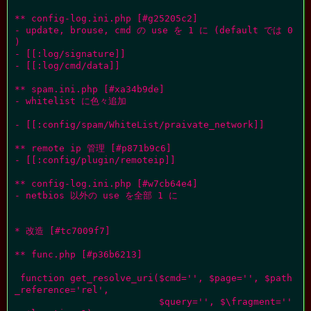
** config-log.ini.php [#g25205c2]

- update, brouse, cmd の use を 1 に (default では 0
)

- [[:log/signature]]

- [[:log/cmd/data]]

** spam.ini.php [#xa34b9de]

- whitelist に色々追加

- [[:config/spam/WhiteList/praivate_network]]

** remote ip 管理 [#p871b9c6]

- [[:config/plugin/remoteip]]

** config-log.ini.php [#w7cb64e4]

- netbios 以外の use を全部 1 に

* 改造 [#tc7009f7]

** func.php [#p36b6213]

 function get_resolve_uri($cmd='', $page='', $path
_reference='rel',

                          $query='', $\fragment=''