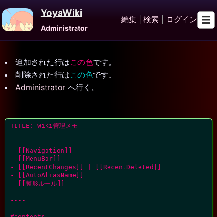
YoyaWiki
編集
|
検索
|
ログイン
Administrator
追加された行は
この色
です。
削除された行は
この色
です。
Administrator
へ行く。
TITLE: Wiki管理メモ

- [[Navigation]]

- [[MenuBar]]

- [[RecentChanges]] | [[RecentDeleted]]

- [[AutoAliasName]]

- [[整形ルール]]

----

#contents
