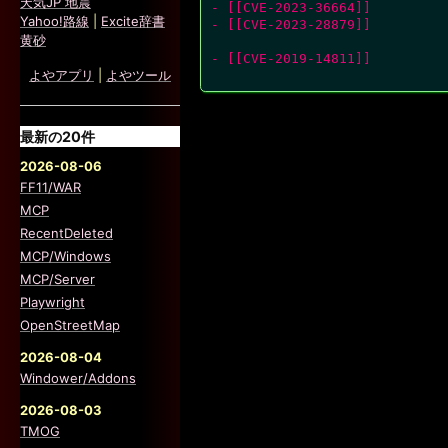
天気JP 地震
- [[CVE-2023-36664]]
Yahoo!路線
|
Excite辞書
- [[CVE-2023-28879]]
黄砂
- [[CVE-2019-14811]]
よやアプリ
|
よやツール
最新の20件
2026-08-06
FF11/WAR
MCP
RecentDeleted
MCP/Windows
MCP/Server
Playwright
OpenStreetMap
2026-08-04
Windower/Addons
2026-08-03
TMOG