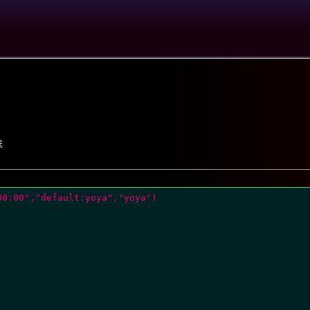
除
00:00","default:yoya","yoya")