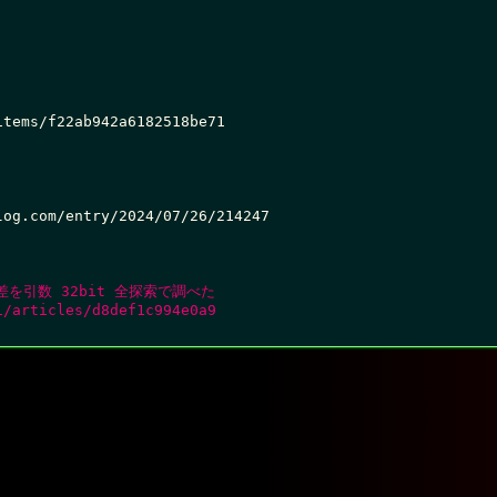
tems/f22ab942a6182518be71

og.com/entry/2024/07/26/214247

誤差を引数 32bit 全探索で調べた
i/articles/d8def1c994e0a9