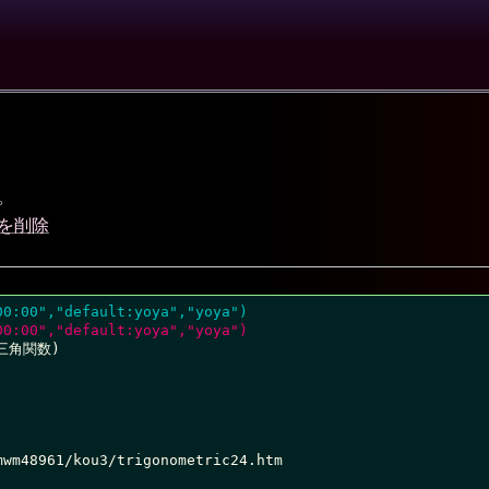
。
差分を削除
00:00","default:yoya","yoya")
00:00","default:yoya","yoya")
(三角関数)

wm48961/kou3/trigonometric24.htm
