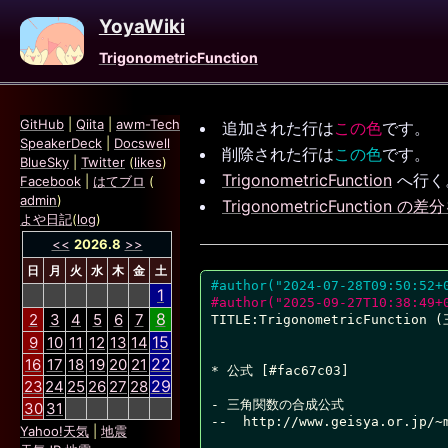
YoyaWiki
TrigonometricFunction
GitHub
|
Qiita
|
awm-Tech
追加された行は
この色
です。
SpeakerDeck
|
Docswell
削除された行は
この色
です。
BlueSky
|
Twitter
(
likes
)
TrigonometricFunction
へ行く
Facebook
|
はてブロ
(
admin
)
TrigonometricFunction の
よや日記
(
log
)
<<
2026.8
>>
日
月
火
水
木
金
土
#author("2024-07-28T09:50:52+
1
#author("2025-09-27T10:38:49+
8
2
3
4
5
6
7
TITLE:TrigonometricFunction 
15
9
10
11
12
13
14
22
16
17
18
19
20
21
* 公式 [#fac67c03]

29
23
24
25
26
27
28
- 三角関数の合成公式

30
31
--  http://www.geisya.or.jp/~m
Yahoo!天気
|
地震