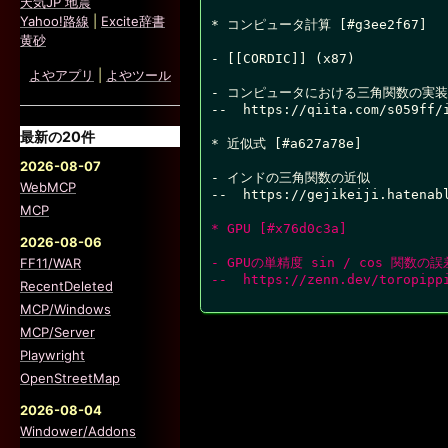
天気JP 地震
Yahoo!路線
|
Excite辞書
* コンピュータ計算 [#g3ee2f67]

黄砂
- [[CORDIC]] (x87)

よやアプリ
|
よやツール
- コンピュータにおける三角関数の実装

--  https://qiita.com/s059ff/i
最新の20件
* 近似式 [#a627a78e]

2026-08-07
- インドの三角関数の近似

WebMCP
--  https://gejikeiji.hatenabl
MCP
* GPU [#x76d0c3a]
2026-08-06
FF11/WAR
- GPUの単精度 sin / cos 関数の
--  https://zenn.dev/toropipp
RecentDeleted
MCP/Windows
MCP/Server
Playwright
OpenStreetMap
2026-08-04
Windower/Addons