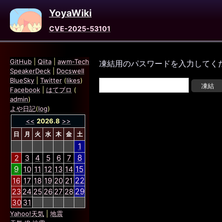
YoyaWiki
CVE-2025-53101
GitHub
|
Qiita
|
awm-Tech
凍結用のパスワードを入力してく
SpeakerDeck
|
Docswell
BlueSky
|
Twitter
(
likes
)
Facebook
|
はてブロ
(
admin
)
よや日記
(
log
)
<<
2026.8
>>
日
月
火
水
木
金
土
1
8
2
3
4
5
6
7
9
15
10
11
12
13
14
22
16
17
18
19
20
21
29
23
24
25
26
27
28
30
31
Yahoo!天気
|
地震