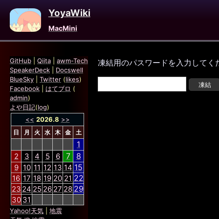
YoyaWiki
MacMini
GitHub
|
Qiita
|
awm-Tech
凍結用のパスワードを入力してく
SpeakerDeck
|
Docswell
BlueSky
|
Twitter
(
likes
)
Facebook
|
はてブロ
(
admin
)
よや日記
(
log
)
<<
2026.8
>>
日
月
火
水
木
金
土
1
7
8
2
3
4
5
6
15
9
10
11
12
13
14
22
16
17
18
19
20
21
29
23
24
25
26
27
28
30
31
Yahoo!天気
|
地震