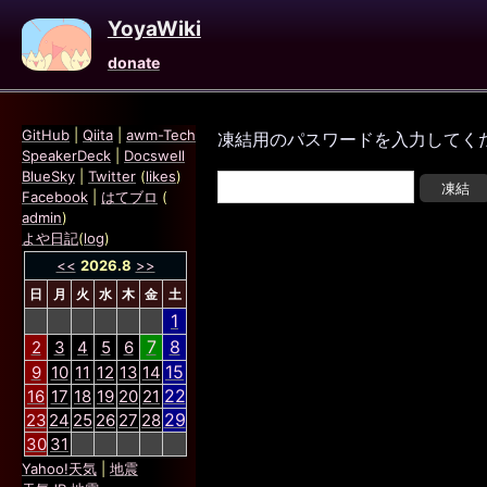
YoyaWiki
donate
GitHub
|
Qiita
|
awm-Tech
凍結用のパスワードを入力してく
SpeakerDeck
|
Docswell
BlueSky
|
Twitter
(
likes
)
Facebook
|
はてブロ
(
admin
)
よや日記
(
log
)
<<
2026.8
>>
日
月
火
水
木
金
土
1
7
8
2
3
4
5
6
15
9
10
11
12
13
14
22
16
17
18
19
20
21
29
23
24
25
26
27
28
30
31
Yahoo!天気
|
地震