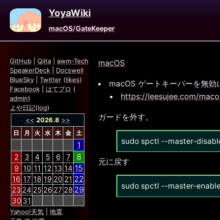
YoyaWiki
macOS
/
GateKeeper
GitHub
|
Qiita
|
awm-Tech
macOS
SpeakerDeck
|
Docswell
BlueSky
|
Twitter
(
likes
)
macOS ゲートキーパーを無
Facebook
|
はてブロ
(
https://leesujee.com/maco
admin
)
よや日記
(
log
)
ガードを外す。
<<
2026.8
>>
日
月
火
水
木
金
土
sudo spctl --master-disabl
1
8
2
3
4
5
6
7
元に戻す
15
9
10
11
12
13
14
22
16
17
18
19
20
21
sudo spctl --master-enabl
29
23
24
25
26
27
28
30
31
Yahoo!天気
|
地震