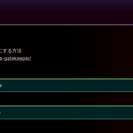
効にする方法
s-gatekeeper/
e
e