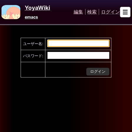
YoyaWiki
編集
|
検索
|
ログイン
emacs
ユーザー名:
パスワード: