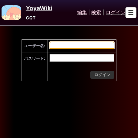
YoyaWiki
編集
|
検索
|
ログイン
CQT
ユーザー名:
パスワード: