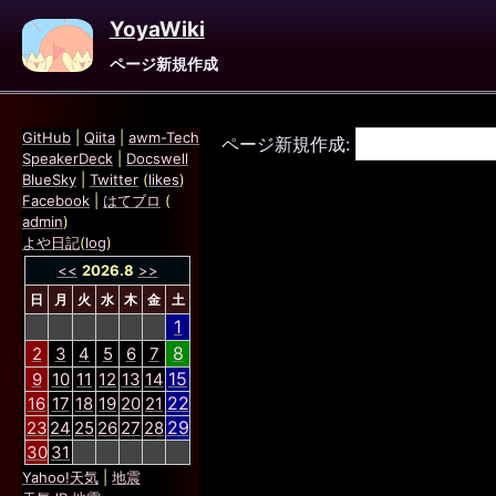
YoyaWiki
ページ新規作成
GitHub
|
Qiita
|
awm-Tech
ページ新規作成:
SpeakerDeck
|
Docswell
BlueSky
|
Twitter
(
likes
)
Facebook
|
はてブロ
(
admin
)
よや日記
(
log
)
<<
2026.8
>>
日
月
火
水
木
金
土
1
8
2
3
4
5
6
7
15
9
10
11
12
13
14
22
16
17
18
19
20
21
29
23
24
25
26
27
28
30
31
Yahoo!天気
|
地震