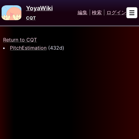
YoyaWiki
編集
|
検索
|
ログイン
CQT
Return to CQT
PitchEstimation
(432d)