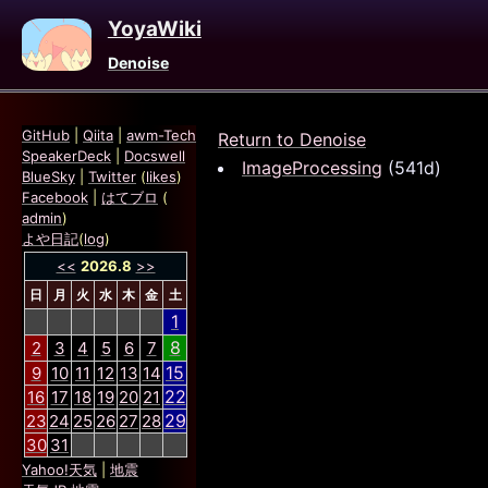
YoyaWiki
Denoise
GitHub
|
Qiita
|
awm-Tech
Return to Denoise
SpeakerDeck
|
Docswell
ImageProcessing
(541d)
BlueSky
|
Twitter
(
likes
)
Facebook
|
はてブロ
(
admin
)
よや日記
(
log
)
<<
2026.8
>>
日
月
火
水
木
金
土
1
8
2
3
4
5
6
7
15
9
10
11
12
13
14
22
16
17
18
19
20
21
29
23
24
25
26
27
28
30
31
Yahoo!天気
|
地震