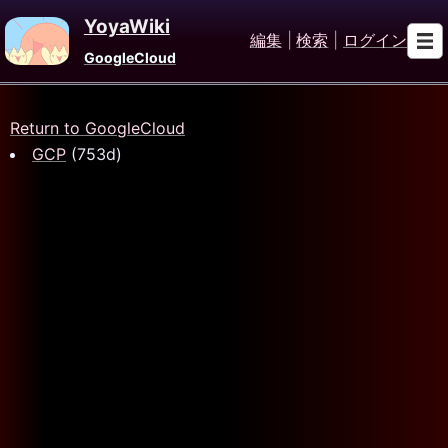
YoyaWiki
編集
|
検索
|
ログイン
GoogleCloud
Return to GoogleCloud
GCP
(753d)