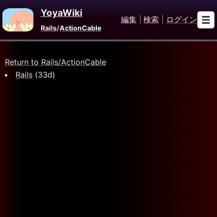
YoyaWiki
編集
|
検索
|
ログイン
Rails
/
ActionCable
Return to Rails/ActionCable
Rails
(33d)