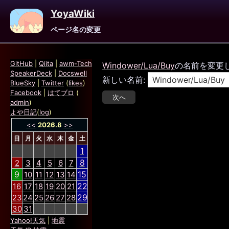
YoyaWiki
ページ名の変更
GitHub
|
Qiita
|
awm-Tech
Windower/Lua/Buy
の名前を変更
SpeakerDeck
|
Docswell
新しい名前:
BlueSky
|
Twitter
(
likes
)
Facebook
|
はてブロ
(
admin
)
よや日記
(
log
)
<<
2026.8
>>
日
月
火
水
木
金
土
1
8
2
3
4
5
6
7
9
15
10
11
12
13
14
22
16
17
18
19
20
21
29
23
24
25
26
27
28
30
31
Yahoo!天気
|
地震