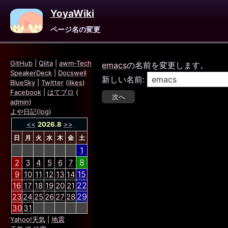
YoyaWiki
ページ名の変更
GitHub
|
Qiita
|
awm-Tech
emacs
の名前を変更します。
SpeakerDeck
|
Docswell
新しい名前:
BlueSky
|
Twitter
(
likes
)
Facebook
|
はてブロ
(
admin
)
よや日記
(
log
)
<<
2026.8
>>
日
月
火
水
木
金
土
1
8
2
3
4
5
6
7
15
9
10
11
12
13
14
22
16
17
18
19
20
21
29
23
24
25
26
27
28
30
31
Yahoo!天気
|
地震