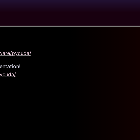
tware/pycuda/
ntation!
pycuda/