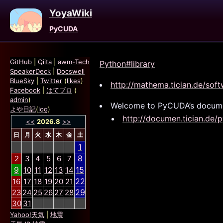
YoyaWiki
PyCUDA
GitHub
|
Qiita
|
awm-Tech
Python#library
SpeakerDeck
|
Docswell
BlueSky
|
Twitter
(
likes
)
http://mathema.tician.de/sof
Facebook
|
はてブロ
(
admin
)
Welcome to PyCUDA’s docume
よや日記
(
log
)
http://documen.tician.de/
<<
2026.8
>>
日
月
火
水
木
金
土
1
8
2
3
4
5
6
7
9
15
10
11
12
13
14
22
16
17
18
19
20
21
29
23
24
25
26
27
28
30
31
Yahoo!天気
|
地震