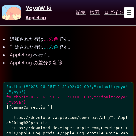
YoyaWiki
編集
|
検索
|
ログイン
AppleLog
追加された行は
この色
です。
削除された行は
この色
です。
AppleLog
へ行く。
AppleLog の差分を削除
#author("2025-06-15T12:31:02+00:00","default:yoya"
,"yoya")
#author("2025-06-15T12:31:13+00:00","default:yoya"
,"yoya")
[[GammaCorrection]]

- https://developer.apple.com/download/all/?q=Appl
e%20log%20profile

- https://download.developer.apple.com/Developer_T
ools/Apple_Log_profile/Apple_Log_Profile_White_Pap