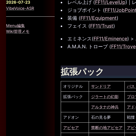
レベル上げ (
FF11/LevelUp
) |
2026-07-23
VibeVoice-ASR
ジョブポイント (
FF11/JobPoin
装備 (
FF11/Equipment
)
フェイス (
FF11/Trust
)
Menu編集
Wiki管理メモ
エミネンス(
FF11/Eminence
) 
A.M.A.N. トローブ (
FF11/Trove
拡張パック
オリジナル
サンドリア
バス
拡張パック
ジラートの幻影
プロ
アルタナの神兵
アド
アドオン
石の見る夢
戦慄
アビセア
禁断の地アビセア
アビ