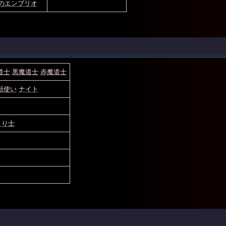
のエンブリオ
道士
黒魔道士
赤魔道士
獣使い
ナイト
くり士