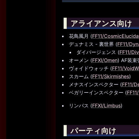
アライアンス向け
花鳥風月 (
FF11/CosmicElucida
デュナミス - 裏世界 (
FF11/Dyn
ダイバージェンス (
FF11/Di
オーメン (
FFXI/Omen
) AF装
ヴォイドウォッチ (
FF11/VoidW
スカーム (
FF11/Skirmishes
)
メナスインスペクター (
FF11/D
ベガリーインスペクター (
FF11
リンバス (
FFXI/Limbus
)
パーティ向け