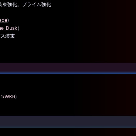
ピ装束強化。プライム強化
ade
)
he_Dusk
）
パス装束
11/WKR
)