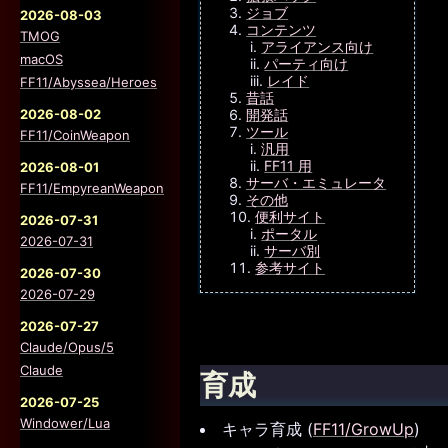
ジョブ
2026-08-03
コンテンツ
TMOG
アライアンス向け
macOS
パーティ向け
レイド
FF11/Abyssea/Heroes
昔話
開発話
2026-08-02
ツール
FF11/CoinWeapon
汎用
FF11 用
2026-08-01
サーバ・エミュレータ
FF11/EmpyreanWeapon
その他
便利サイト
2026-07-31
ポータル
2026-07-31
サーバ別
参考サイト
2026-07-30
2026-07-29
2026-07-27
Claude/Opus/5
Claude
育成
2026-07-25
Windower/Lua
キャラ育成 (
FF11/GrowUp
)