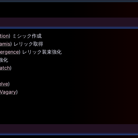
tion
) ミシック作成
amis
) レリック取得
vergence
) レリック装束強化
束強化
atch
)
elve
)
/Vagary
)