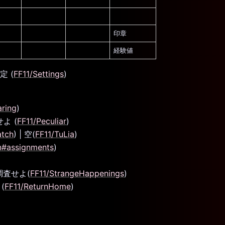
印章
経験値
設定 (
FF11/Settings
)
aring
)
よ (
FF11/Peculiar
)
atch
) | 空(
FF11/TuLia
)
on#assignments
)
査せよ(
FF11/StrangeHappenings
)
(
FF11/ReturnHome
)