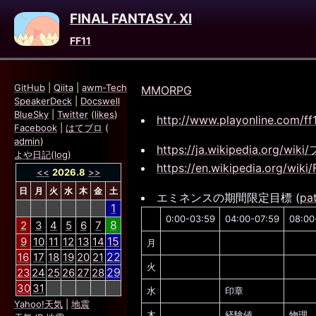
FINAL FANTASY. XI
FF11
GitHub
|
Qiita
|
awm-Tech
MMORPG
SpeakerDeck
|
Docswell
BlueSky
|
Twitter
(
likes
)
http://www.playonline.com/ff1
Facebook
|
はてブロ
(
admin
)
https://ja.wikipedia.or
よや日記
(
log
)
https://en.wikipedia.org/wiki/
<<
2026.8
>>
日
月
火
水
木
金
土
エミネンスの期間限定目標 (
pa
1
0:00-03:59
04:00-07:59
08:00
8
2
3
4
5
6
7
15
9
10
11
12
13
14
月
22
16
17
18
19
20
21
火
29
23
24
25
26
27
28
30
31
水
印章
Yahoo!天気
|
地震
木
経験値
物理