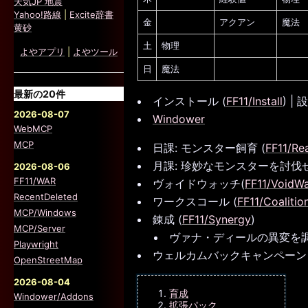
天気JP 地震
Yahoo!路線
|
Excite辞書
金
アクアン
魔法
黄砂
土
物理
よやアプリ
|
よやツール
日
魔法
最新の20件
インストール (
FF11/Install
) | 
2026-08-07
Windower
WebMCP
MCP
日課: モンスター飼育 (
FF11/Re
月課: 珍妙なモンスターを討伐せ
2026-08-06
FF11/WAR
ヴォイドウォッチ(
FF11/VoidW
RecentDeleted
ワークスコール (
FF11/Coaliti
MCP/Windows
錬成 (
FF11/Synergy
)
MCP/Server
ヴァナ・ディールの異変を調
Playwright
ウェルカムバックキャンペーン 
OpenStreetMap
2026-08-04
育成
Windower/Addons
拡張パック