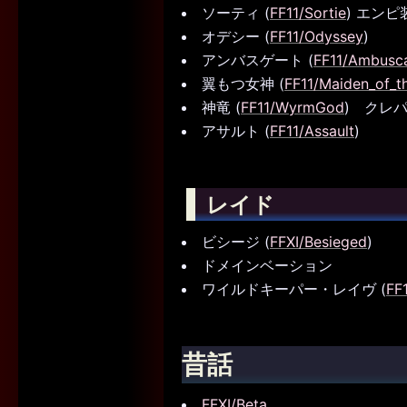
ソーティ (
FF11/Sortie
) エン
オデシー (
FF11/Odyssey
)
アンバスゲート (
FF11/Ambusc
翼もつ女神 (
FF11/Maiden_of_t
神竜 (
FF11/WyrmGod
) クレ
アサルト (
FF11/Assault
)
レイド
ビシージ (
FFXI/Besieged
)
ドメインベーション
ワイルドキーパー・レイヴ (
FF
昔話
FFXI/Beta