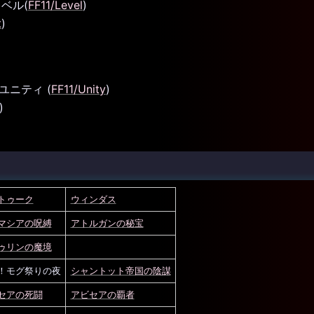
 レベル(
FF11/Level
)
t
)
> ユニティ (
FF11/Unity
)
)
トゥーク
ウィンダス
マシアの呪縛
アトルガンの秘宝
ゥリンの魔境
！モグ祭りの夜
シャントット帝国の陰謀
セアの死闘
アビセアの覇者