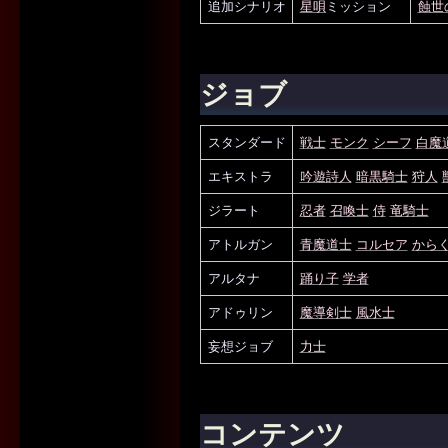
追加シナリオ
星唄
ミッション
蝕世
ジョブ
スタンダード
戦士
モンク
シーフ
白魔
エキストラ
吟遊詩人
暗黒騎士
狩人
ジラート
忍者
召喚士
侍
竜騎士
アトルガン
青魔道士
コルセア
から
アルタナ
踊り子
学者
アドゥリン
魔導剣士
風水士
妄想ジョブ
力士
コンテンツ