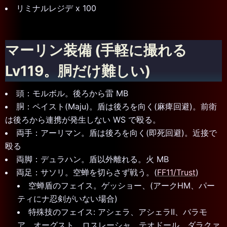
リミナルレジデ x 100
マーリン装備 (手軽に撮れる
Lv119。胴だけ難しい)
頭：モルボル。後ろから雷 MB
胴：ペイスト(Maju)。盾は後ろを向く(麻痺回避)。前衛
は後ろから連携が発生しない WS で殴る。
両手：アーリマン。盾は後ろを向く(即死回避)。近接で
殴る
両脚：デュラハン。盾以外離れる。火 MB
両足：サソリ。空蝉を切らさず戦う。(
FF11/Trust
)
空蝉盾のフェイス。ゲッショー、(アークHM、パー
ティにナ忍剣がいない場合)
特殊技のフェイス: アシェラ、アシェラII、バラモ
ア、オーグスト、ロスレーシャ、テオドール、ダラクァ