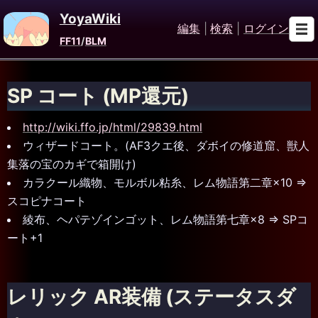
YoyaWiki
編集
|
検索
|
ログイン
FF11
/
BLM
SP コート (MP還元)
http://wiki.ffo.jp/html/29839.html
ウィザードコート。(AF3クエ後、ダボイの修道窟、獣人
集落の宝のカギで箱開け)
カラクール織物、モルボル粘糸、レム物語第二章×10 =>
スコピナコート
綾布、ヘパテゾインゴット、レム物語第七章×8 => SPコ
ート+1
レリック AR装備 (ステータスダ