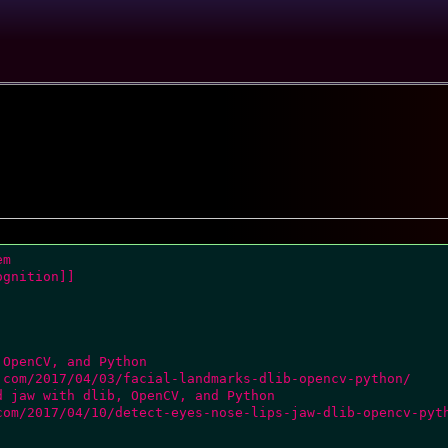
m

gnition]]

OpenCV, and Python

com/2017/04/03/facial-landmarks-dlib-opencv-python/

 jaw with dlib, OpenCV, and Python

com/2017/04/10/detect-eyes-nose-lips-jaw-dlib-opencv-pyth