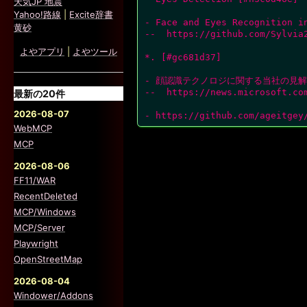
天気JP 地震
Yahoo!路線
|
Excite辞書
- Face and Eyes Recognition in
黄砂
--  https://github.com/Sylvia2
よやアプリ
|
よやツール
*. [#gc681d37]

- 顔認識テクノロジに関する当社の見解
--  https://news.microsoft.co
最新の20件
2026-08-07
- https://github.com/ageitgey
WebMCP
MCP
2026-08-06
FF11/WAR
RecentDeleted
MCP/Windows
MCP/Server
Playwright
OpenStreetMap
2026-08-04
Windower/Addons