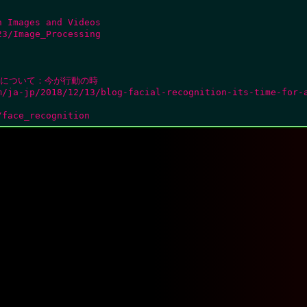
 Images and Videos

3/Image_Processing

について：今が行動の時

m/ja-jp/2018/12/13/blog-facial-recognition-its-time-for-a
/face_recognition