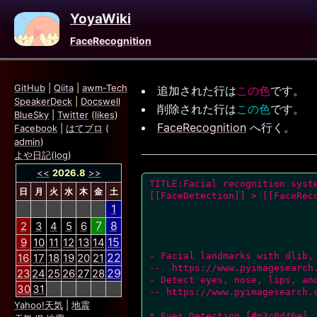
YoyaWiki
FaceRecognition
GitHub
|
Qiita
|
awm-Tech
追加された行は
この色
です。
SpeakerDeck
|
Docswell
削除された行は
この色
です。
BlueSky
|
Twitter
(
likes
)
FaceRecognition
へ行く。
Facebook
|
はてブロ
(
admin
)
よや日記
(
log
)
<<
2026.8
>>
TITLE:Facial recognition syste
日
月
火
水
木
金
土
[[FaceDetection]] > [[FaceReco
1
7
8
2
3
4
5
6
15
9
10
11
12
13
14
22
- Facial landmarks with dlib, 
16
17
18
19
20
21
--  https://www.pyimagesearch.
29
23
24
25
26
27
28
- Detect eyes, nose, lips, and
30
31
-- https://www.pyimagesearch.
Yahoo!天気
|
地震
* Eyes Detection [#n3c0d46e]
