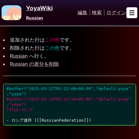
YoyaWiki
編集
|
検索
|
ログイン
Russian
追加された行は
この色
です。
削除された行は
この色
です。
Russian
へ行く。
Russian の差分を削除
#author("2025-03-22T05:22:08+00:00","default:yoya"
,"yoya")
#author("2025-03-22T05:31:54+00:00","default:yoya"
,"yoya")
TITLE:ロシア