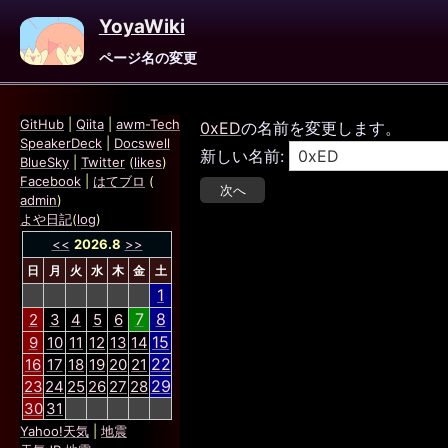
YoyaWiki
ページ名の変更
GitHub
|
Qiita
|
awm-Tech
0xED
の名前を変更します。
SpeakerDeck
|
Docswell
新しい名前:
BlueSky
|
Twitter
(
likes
)
Facebook
|
はてブロ
(
admin
)
よや日記
(
log
)
<<
2026.8
>>
日
月
火
水
木
金
土
1
7
8
2
3
4
5
6
15
9
10
11
12
13
14
22
16
17
18
19
20
21
29
23
24
25
26
27
28
30
31
Yahoo!天気
|
地震