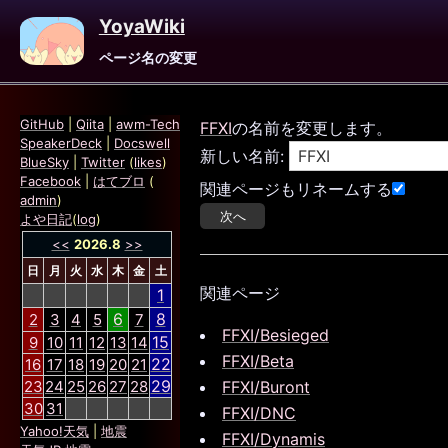
YoyaWiki
ページ名の変更
GitHub
|
Qiita
|
awm-Tech
FFXI
の名前を変更します。
SpeakerDeck
|
Docswell
新しい名前:
BlueSky
|
Twitter
(
likes
)
Facebook
|
はてブロ
(
関連ページもリネームする
admin
)
よや日記
(
log
)
<<
2026.8
>>
日
月
火
水
木
金
土
関連ページ
1
6
8
2
3
4
5
7
FFXI/Besieged
15
9
10
11
12
13
14
FFXI/Beta
22
16
17
18
19
20
21
29
23
24
25
26
27
28
FFXI/Buront
30
31
FFXI/DNC
Yahoo!天気
|
地震
FFXI/Dynamis