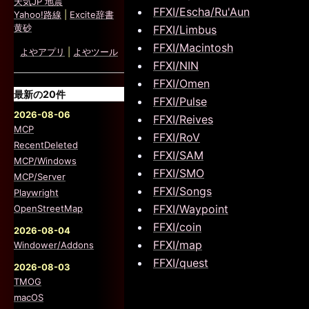
天気JP 地震
FFXI/Escha/Ru'Aun
Yahoo!路線
|
Excite辞書
黄砂
FFXI/Limbus
FFXI/Macintosh
よやアプリ
|
よやツール
FFXI/NIN
FFXI/Omen
最新の20件
FFXI/Pulse
2026-08-06
FFXI/Reives
MCP
FFXI/RoV
RecentDeleted
FFXI/SAM
MCP/Windows
FFXI/SMO
MCP/Server
FFXI/Songs
Playwright
FFXI/Waypoint
OpenStreetMap
FFXI/coin
2026-08-04
FFXI/map
Windower/Addons
FFXI/quest
2026-08-03
TMOG
macOS