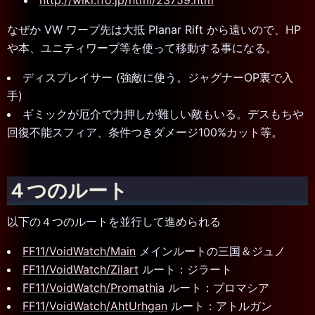
http://wiki.ffo.jp/html/23759.htm
なぜか VW ワープ先は大抵 Planar Rift から遠いので、HP
や本、ユニティワープ等を使って移動する事になる。
ディスプレイサー (強敵に使う。ジャグナーOP裏で入
手)
ギミックが厄介で力押しが難しい敵もいる。デスもちや
回復不能スフィア、条件つきダメージ100%カット等。
４つのルート
以下の４つのルートを並行して進められる
FF11/VoidWatch/Main
メインルートの三国＆ジュノ
FF11/VoidWatch/Zilart
ルート：ジラート
FF11/VoidWatch/Promathia
ルート：プロマシア
FF11/VoidWatch/AhtUrhgan
ルート：アトルガン