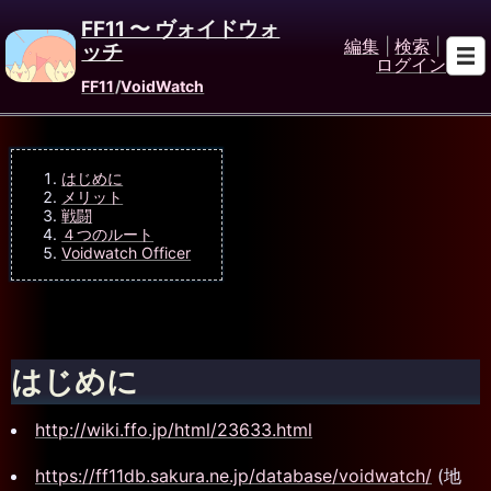
FF11 〜 ヴォイドウォ
編集
|
検索
|
ッチ
ログイン
FF11
/
VoidWatch
はじめに
メリット
戦闘
４つのルート
Voidwatch Officer
はじめに
http://wiki.ffo.jp/html/23633.html
https://ff11db.sakura.ne.jp/database/voidwatch/
(地