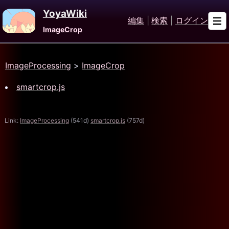
YoyaWiki
編集
|
検索
|
ログイン
ImageCrop
ImageProcessing
>
ImageCrop
smartcrop.js
Link:
ImageProcessing
(541d)
smartcrop.js
(757d)