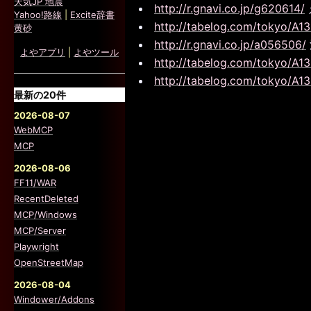
天気JP 地震
http://r.gnavi.co.jp/g620614/
Yahoo!路線
|
Excite辞書
http://tabelog.com/tokyo/A1
黄砂
http://r.gnavi.co.jp/a056506/
よやアプリ
|
よやツール
http://tabelog.com/tokyo/A1
http://tabelog.com/tokyo/A1
最新の20件
2026-08-07
WebMCP
MCP
2026-08-06
FF11/WAR
RecentDeleted
MCP/Windows
MCP/Server
Playwright
OpenStreetMap
2026-08-04
Windower/Addons