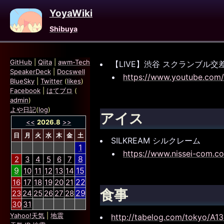
YoyaWiki
Shibuya
GitHub
|
Qiita
|
awm-Tech
【LIVE】渋谷 スクランブル交差点 ライ
SpeakerDeck
|
Docswell
https://www.youtube.co
BlueSky
|
Twitter
(
likes
)
Facebook
|
はてブロ
(
admin
)
よや日記
(
log
)
アイス
<<
2026.8
>>
日
月
火
水
木
金
土
SILKREAM シルクレーム
1
https://www.nissei-com.co.
8
2
3
4
5
6
7
9
15
10
11
12
13
14
22
16
17
18
19
20
21
食事
29
23
24
25
26
27
28
30
31
Yahoo!天気
|
地震
http://tabelog.com/tokyo/A1