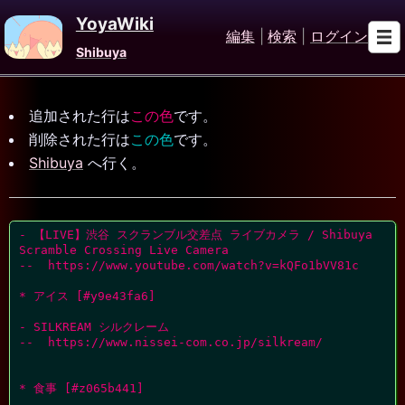
YoyaWiki
編集
|
検索
|
ログイン
Shibuya
追加された行は
この色
です。
削除された行は
この色
です。
Shibuya
へ行く。
- 【LIVE】渋谷 スクランブル交差点 ライブカメラ / Shibuya 
Scramble Crossing Live Camera

--  https://www.youtube.com/watch?v=kQFo1bVV81c

* アイス [#y9e43fa6]

- SILKREAM シルクレーム

--  https://www.nissei-com.co.jp/silkream/

* 食事 [#z065b441]
