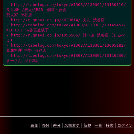
- http://tabelog.com/tokyo/A1303/A130301/13130110/ 
炙り和牛/炭火焼BAR　個室・宴会

焚火家 渋谷店 

- http://r.gnavi.co.jp/g620614/ えん 渋谷店

- http://tabelog.com/tokyo/A1303/A130301/13145457/ 
KICHIRI 渋谷宮益坂下

- http://r.gnavi.co.jp/a056506/ 汁べゑ 渋谷店 (しるべ
え)

- http://tabelog.com/tokyo/A1303/A130301/13005182/ 
豆腐料理 空野 渋谷店

- http://tabelog.com/tokyo/A1303/A130301/13116230/ 
まーさん 渋谷本店
編集
|
添付
|
差分
|
名前変更
|
新規
|
一覧
|
検索
|
ログイン