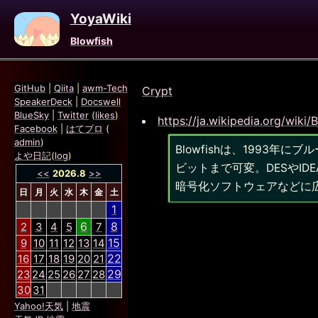
YoyaWiki
Blowfish
GitHub
|
Qiita
|
awm-Tech
Crypt
SpeakerDeck
|
Docswell
BlueSky
|
Twitter
(
likes
)
https://ja.wikipedia.org/wiki/
Facebook
|
はてブロ
(
admin
)
Blowfishは、1993
よや日記
(
log
)
ビットまで可変。DESやI
<<
2026.8
>>
暗号化ソフトウェアなどに
日
月
火
水
木
金
土
1
6
8
2
3
4
5
7
15
9
10
11
12
13
14
22
16
17
18
19
20
21
29
23
24
25
26
27
28
30
31
Yahoo!天気
|
地震