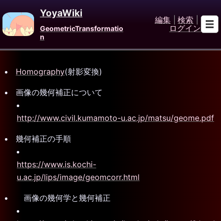
YoyaWiki
編集
|
検索
|
ログイン
GeometricTransformatio
n
Homography
(射影変換)
画像の幾何補正について
http://www.civil.kumamoto-u.ac.jp/matsu/geome.pdf
幾何補正の手順
https://www.is.kochi-
u.ac.jp/lips/image/geomcorr.html
画像の幾何学と幾何補正