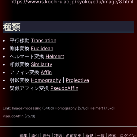
https://www.is.kochi-u.ac.jp/kyoko/edu/image/8.html
種類
平行移動
Translation
剛体変換
Euclidean
ヘルマート変換
Helmert
相似変換
Similarity
アフィン変換
Affin
射影変換
Homography
|
Projective
疑似アフィン変換
PseudoAffin
Link:
ImageProcessing
(540d)
Homography
(578d)
Helmert
(757d)
PseudoAffin
(757d)
編集
|
添付
|
差分
|
凍結
|
名前変更
|
新規
|
一覧
|
検索
|
ログイン