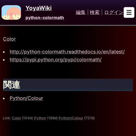
YoyaWiki
編集
|
検索
|
ログイン
python-colormath
Color
http://python-colormath.readthedocs.io/en/latest/
https://pypi.python.org/pypi/colormath/
関連
Python/Colour
Link:
Color
(104d)
Python
(169d)
Python/Colour
(757d)