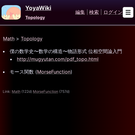
YoyaWiki
編集
|
検索
|
ログイン
Topology
Math
>
Topology
僕の数学史〜数学の構造〜物語形式 位相空間論入門
http://mugyutan.com/pdf_topo.html
モース関数 (
MorseFunction
)
Link:
Math
(122d)
MorseFunction
(757d)